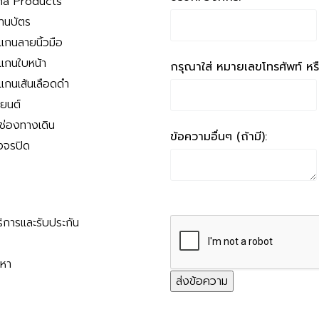
a Products
่านบัตร
สแกนลายนิ้วมือ
สแกนใบหน้า
กรุณาใส่ หมายเลขโทรศัพท์ หรือ
สแกนเส้นเลือดดำ
ถยนต์
นช่องทางเดิน
ข้อความอื่นๆ (ถ้ามี):
งจรปิด
ริการและรับประกัน
ญหา