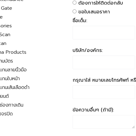
ต้องการให้ติดต่อกลับ
r Gate
ขอใบเสนอราคา
le
ชื่อเต็ม:
ories
 Scan
can
บริษัท/องค์กร:
a Products
่านบัตร
สแกนลายนิ้วมือ
สแกนใบหน้า
กรุณาใส่ หมายเลขโทรศัพท์ หรือ
สแกนเส้นเลือดดำ
ถยนต์
นช่องทางเดิน
ข้อความอื่นๆ (ถ้ามี):
งจรปิด