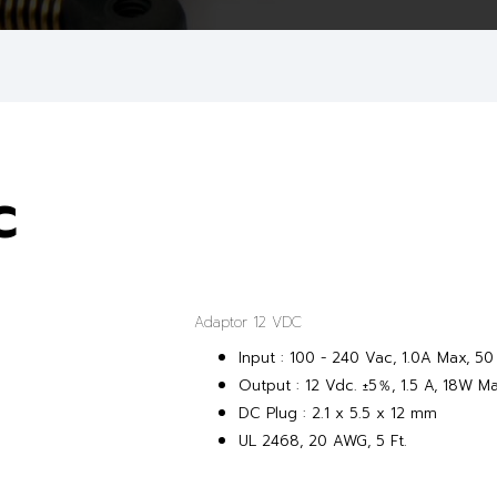
C
Adaptor 12 VDC
Input : 100 - 240 Vac, 1.0A Max, 50
Output : 12 Vdc. ±5％, 1.5 A, 18W M
DC Plug : 2.1 x 5.5 x 12 mm
UL 2468, 20 AWG, 5 Ft.