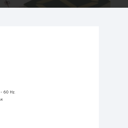
 - 60 Hz.
ax