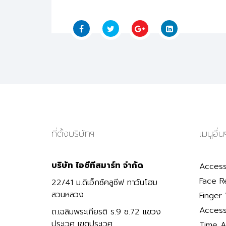
ที่ตั้งบริษัทฯ
เมนูอื่น
บริษัท ไอซีทีสมาร์ท จำกัด
Access
Face R
22/41 ม.ดิเอ็กซ์คลูซีฟ ทาว์นโฮม
สวนหลวง
Finger 
Access
ถ.เฉลิมพระเกียรติ ร.9 ซ.72 แขวง
ประเวศ เขตประเวศ
Time A