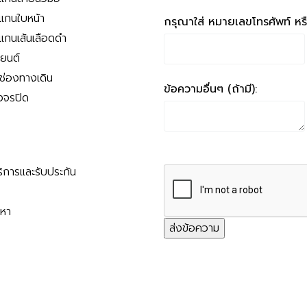
สแกนใบหน้า
กรุณาใส่ หมายเลขโทรศัพท์ หรือ
สแกนเส้นเลือดดำ
ถยนต์
นช่องทางเดิน
ข้อความอื่นๆ (ถ้ามี):
งจรปิด
ริการและรับประกัน
ญหา