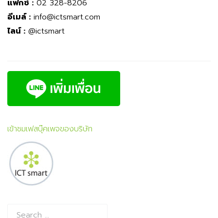
แฟกซ์ :
02 328-8206
อีเมล์ :
info@ictsmart.com
ไลน์ :
@ictsmart
เข้าชมเฟสบุ๊คเพจของบริษัท