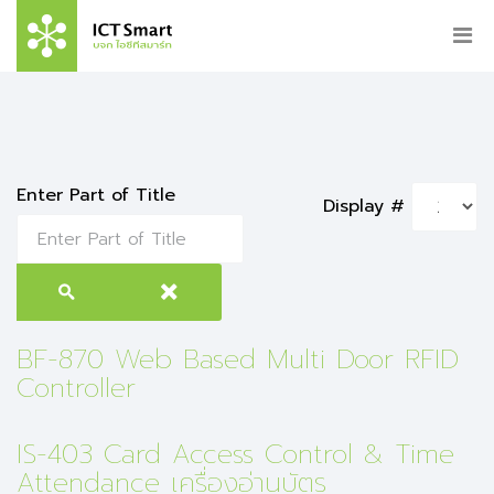
Enter Part of Title
Display #
BF-870 Web Based Multi Door RFID
Controller
IS-403 Card Access Control & Time
Attendance เครื่องอ่านบัตร