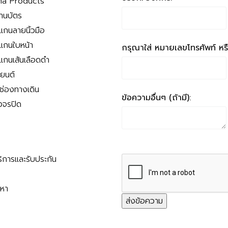
a Products
่านบัตร
สแกนลายนิ้วมือ
สแกนใบหน้า
กรุณาใส่ หมายเลขโทรศัพท์ หรือ
สแกนเส้นเลือดดำ
ถยนต์
นช่องทางเดิน
ข้อความอื่นๆ (ถ้ามี):
งจรปิด
ริการและรับประกัน
ญหา