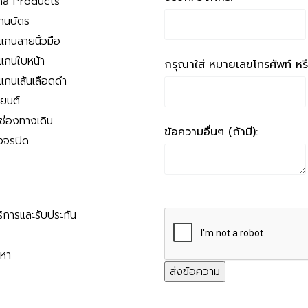
a Products
่านบัตร
สแกนลายนิ้วมือ
สแกนใบหน้า
กรุณาใส่ หมายเลขโทรศัพท์ หรือ
สแกนเส้นเลือดดำ
ถยนต์
นช่องทางเดิน
ข้อความอื่นๆ (ถ้ามี):
งจรปิด
ริการและรับประกัน
ญหา