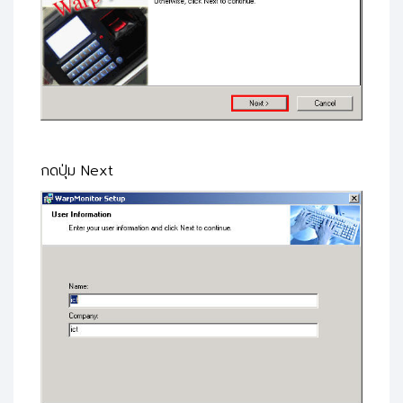
กดปุ่ม Next