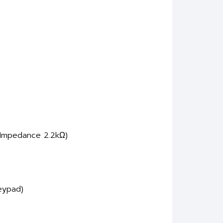
, Impedance 2.2kΩ)
Keypad)