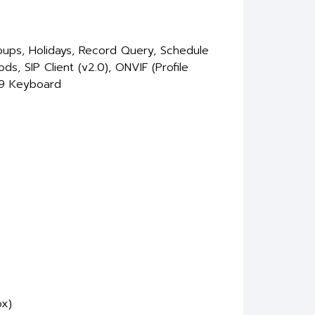
oups, Holidays, Record Query, Schedule
s, SIP Client (v2.0), ONVIF (Profile
T9 Keyboard
ox)