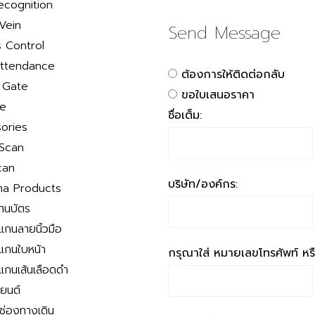
ecognition
Vein
Send Message
 Control
ttendance
ต้องการให้ติดต่อกลับ
r Gate
ขอใบเสนอราคา
le
ชื่อเต็ม:
ories
 Scan
can
บริษัท/องค์กร:
a Products
่านบัตร
สแกนลายนิ้วมือ
สแกนใบหน้า
กรุณาใส่ หมายเลขโทรศัพท์ หรือ
สแกนเส้นเลือดดำ
ถยนต์
นช่องทางเดิน