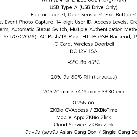
Wi-Fi (2.4 GHz, IEEE 802.11 b/g/n/ax)
USB Type A (USB Drive Only)
Electric Lock ×1, Door Sensor ×1, Exit Button ×1
 Event Photo Capture, 14-digit User ID, Access Levels, Gr
arm, Automatic Status Switch, Multiple Authentication Method
S/T/G/C/Q/A), AC Push/TA Push, HTTPs/SSH Backend, 
IC Card, Wireless Doorbell
DC 12V 1.5A
-5°C ถึง 45°C
20% ถึง 80% RH (ไม่ควบแน่น)
205.20 mm × 74.19 mm × 33.30 mm
0.258 กก.
ZKBio CVAccess / ZKBioTime
Mobile App: ZKBio Zlink
Cloud Service: ZKBio Zlink
ติดผนัง (รองรับ Asian Gang Box / Single Gang B