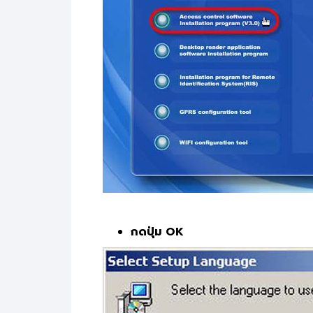
กดปุ่ม OK