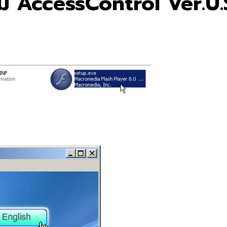
รม AccessControl Ver.U.