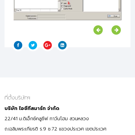
ที่ตั้งบริษัทฯ
บริษัท ไอซีทีสมาร์ท จำกัด
22/41 ม.ดิเอ็กซ์คลูซีฟ ทาว์นโฮม สวนหลวง
ถ.เฉลิมพระเกียรติ ร.9 ซ.72 แขวงประเวศ เขตประเวศ