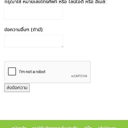
กรุณาใส่ หมายเลขโทรศัพท์ หรือ ไลน์ไอดี หรือ อีเมล์:
ข้อความอื่นๆ (ถ้ามี):