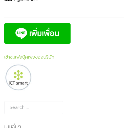
เข้าชมเฟสบุ๊คเพจของบริษัท
เมนูอื่นๆ