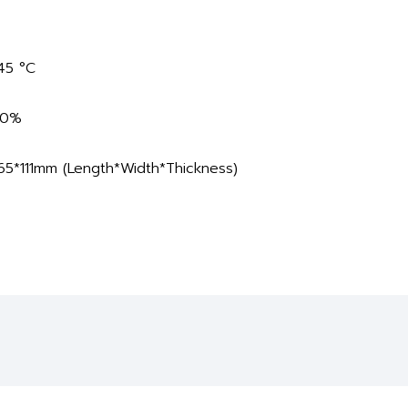
A
45 °C
80%
165*111mm (Length*Width*Thickness)