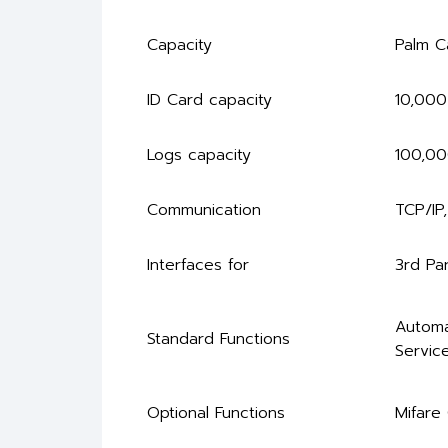
Capacity
Palm Ca
ID Card capacity
10,000 
Logs capacity
100,0
Communication
TCP/IP,
Interfaces for
3rd Pa
Automat
Standard Functions
Servic
Optional Functions
Mifare