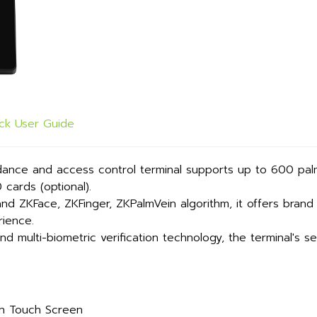
ck User Guide
dance and access control terminal supports up to 600 pal
cards (optional).
nd ZKFace, ZKFinger, ZKPalmVein algorithm, it offers brand
rience.
ulti-biometric verification technology, the terminal's securi
ch Touch Screen