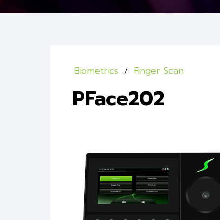
Biometrics
Finger Scan
PFace202