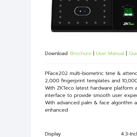
Download:
Brochure
|
User Manual
|
Qui
PFace202 multi-biometric time & atten
2,000 fingerprint templates and 10,000 
With ZKTeco latest hardware platform a
interface to provide smooth user expe
With advanced palm & face algorithm and m
enhanced.
Display
4.3-In