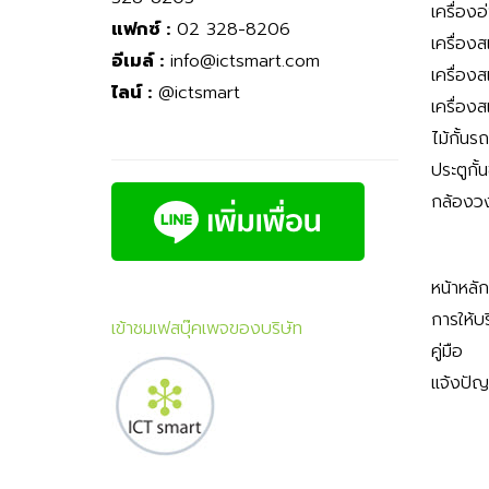
เครื่องอ
แฟกซ์ :
02 328-8206
เครื่อง
อีเมล์ :
info@ictsmart.com
เครื่อง
ไลน์ :
@ictsmart
เครื่อง
ไม้กั้นร
ประตูกั้
กล้องว
หน้าหลัก
การให้บ
เข้าชมเฟสบุ๊คเพจของบริษัท
คู่มือ
แจ้งปั