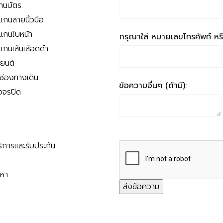
่านบัตร
สแกนลายนิ้วมือ
สแกนใบหน้า
กรุณาใส่ หมายเลขโทรศัพท์ หรือ
สแกนเส้นเลือดดำ
ถยนต์
นช่องทางเดิน
ข้อความอื่นๆ (ถ้ามี):
งจรปิด
ริการและรับประกัน
ญหา