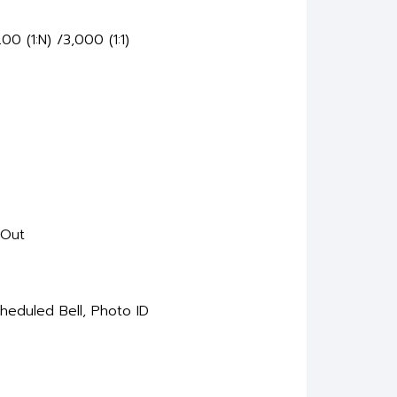
0 (1:N) /3,000 (1:1)
 Out
heduled Bell, Photo ID